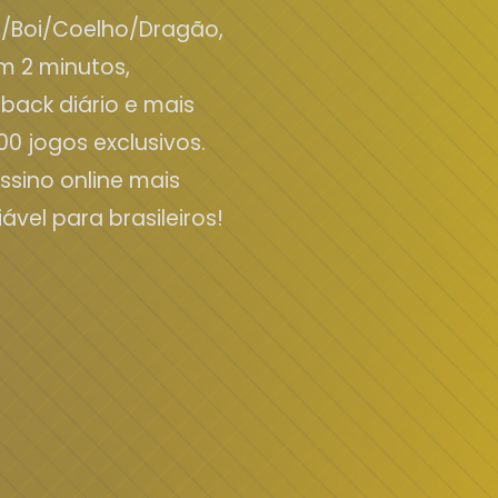
r/Boi/Coelho/Dragão,
em 2 minutos,
back diário e mais
00 jogos exclusivos.
ssino online mais
ável para brasileiros!