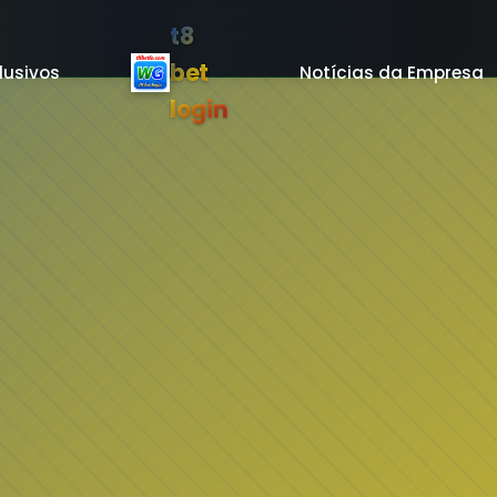
t8
bet
lusivos
Notícias da Empresa
login