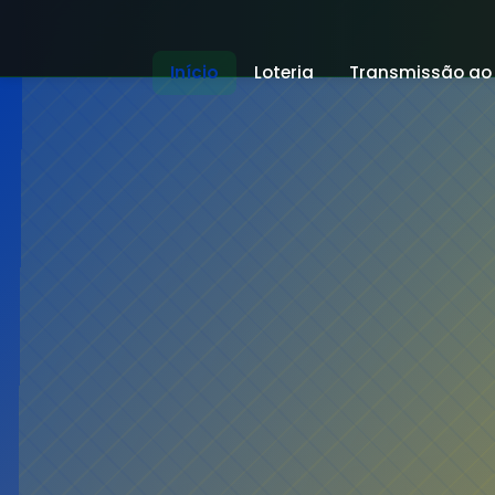
Início
Loteria
Transmissão ao 