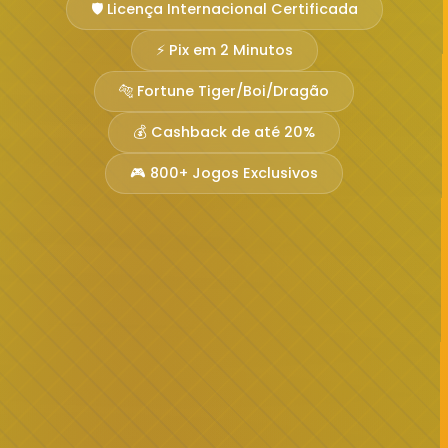
🛡️ Licença Internacional Certificada
⚡ Pix em 2 Minutos
🐅 Fortune Tiger/Boi/Dragão
💰 Cashback de até 20%
🎮 800+ Jogos Exclusivos