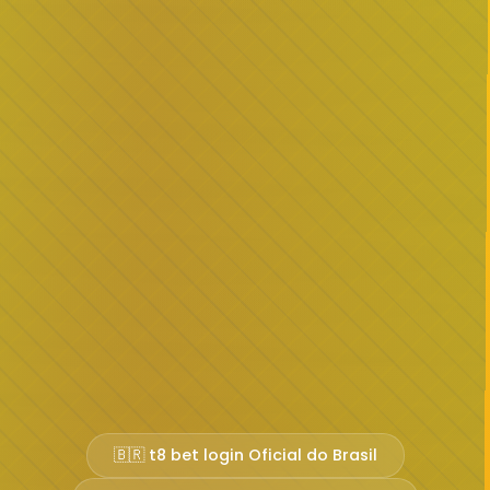
🇧🇷 t8 bet login Oficial do Brasil