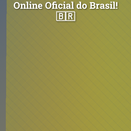
Online Oficial do Brasil!
🇧🇷