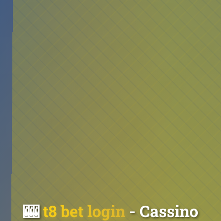
🎰
t8 bet login
- Cassino